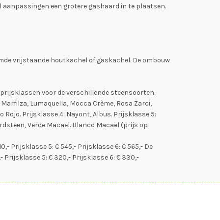
el aanpassingen een grotere gashaard in te plaatsen.
oemde vrijstaande houtkachel of gaskachel. De ombouw
 prijsklassen voor de verschillende steensoorten.
mo Marfilza, Lumaquella, Mocca Crème, Rosa Zarci,
o Rojo. Prijsklasse 4: Nayont, Albus. Prijsklasse 5:
rdsteen, Verde Macael. Blanco Macael (prijs op
10,- Prijsklasse 5: € 545,- Prijsklasse 6: € 565,- De
,- Prijsklasse 5: € 320,- Prijsklasse 6: € 330,-