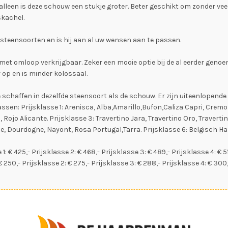
 alleen is deze schouw een stukje groter. Beter geschikt om zonder ve
skachel.
 steensoorten en is hij aan al uw wensen aan te passen.
 met omloop verkrijgbaar. Zeker een mooie optie bij de al eerder gen
 op en is minder kolossaal.
 schaffen in dezelfde steensoort als de schouw. Er zijn uiteenlopende
lassen: Prijsklasse 1: Arenisca, Alba,Amarillo,Bufon,Caliza Capri, Cre
 Rojo Alicante. Prijsklasse 3: Travertino Jara, Travertino Oro, Travertin
e, Dourdogne, Nayont, Rosa Portugal,Tarra. Prijsklasse 6: Belgisch Ha
1: € 425,- Prijsklasse 2: € 468,- Prijsklasse 3: € 489,- Prijsklasse 4: € 5
€ 250,- Prijsklasse 2: € 275,- Prijsklasse 3: € 288,- Prijsklasse 4: € 300