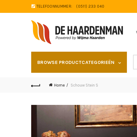
TELEFOONNUMMER:
(0511) 233 040
S
BROWSE PRODUCTCATEGORIEËN
fo
Home
Schouw Stein S