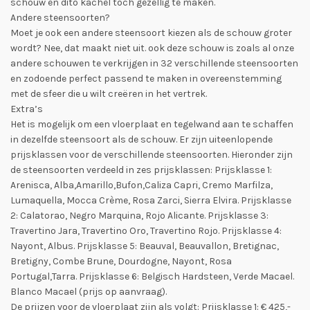
schouw en dito kachel toch gezellig te maken.
Andere steensoorten?
Moet je ook een andere steensoort kiezen als de schouw groter
wordt? Nee, dat maakt niet uit. ook deze schouw is zoals al onze
andere schouwen te verkrijgen in 32 verschillende steensoorten
en zodoende perfect passend te maken in overeenstemming
met de sfeer die u wilt creëren in het vertrek.
Extra’s
Het is mogelijk om een vloerplaat en tegelwand aan te schaffen
in dezelfde steensoort als de schouw. Er zijn uiteenlopende
prijsklassen voor de verschillende steensoorten. Hieronder zijn
de steensoorten verdeeld in zes prijsklassen: Prijsklasse 1:
Arenisca, Alba,Amarillo,Bufon,Caliza Capri, Cremo Marfilza,
Lumaquella, Mocca Crème, Rosa Zarci, Sierra Elvira. Prijsklasse
2: Calatorao, Negro Marquina, Rojo Alicante. Prijsklasse 3:
Travertino Jara, Travertino Oro, Travertino Rojo. Prijsklasse 4:
Nayont, Albus. Prijsklasse 5: Beauval, Beauvallon, Bretignac,
Bretigny, Combe Brune, Dourdogne, Nayont, Rosa
Portugal,Tarra. Prijsklasse 6: Belgisch Hardsteen, Verde Macael.
Blanco Macael (prijs op aanvraag).
De prijzen voor de vloerplaat zijn als volgt: Prijsklasse 1: € 425,-