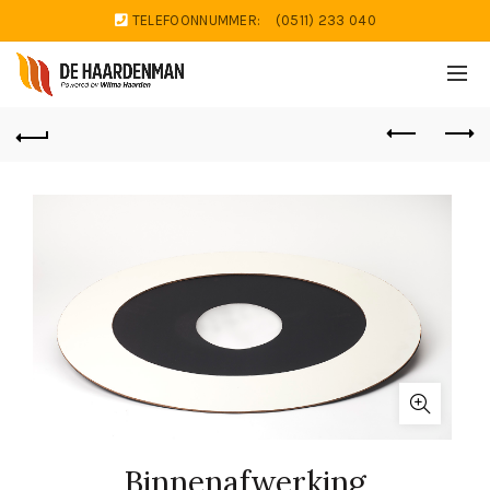
TELEFOONNUMMER:
(0511) 233 040
Binnenafwerking