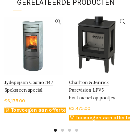
GERELATEERDE PRODUCTEN
Jydepejsen Cosmo 1147
Charlton & Jenrick
Speksteen special
Purevision LPV5
houtkachel op pootjes
€
6,175.00
€
3,475.00
Toevoegen aan offerte
Toevoegen aan offerte