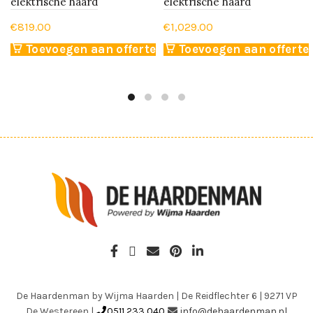
elektrische haard
elektrische haard
€
819.00
€
1,029.00
Toevoegen aan offerte
Toevoegen aan offerte
De Haardenman by Wijma Haarden
|
De Reidflechter 6
|
9271 VP
De Westereen
|
0511 233 040
info@dehaardenman.nl