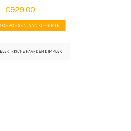
€
929.00
anville Chrome elektrische haard aantal
TOEVOEGEN AAN OFFERTE
ELEKTRISCHE HAARDEN DIMPLEX