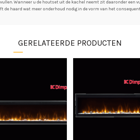
 vullen. Wanneer u de houtset uit de kachel neemt zit daaronder een 
eft de haard wat meer onderhoud nodig in de vorm van het consequent
GERELATEERDE PRODUCTEN