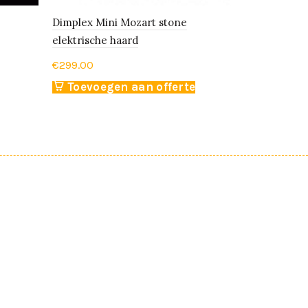
Dimplex Mini Mozart stone
Dimplex Op
elektrische haard
Pebbles ele
€
299.00
€
1,399.00
Toevoegen aan offerte
Toevoe