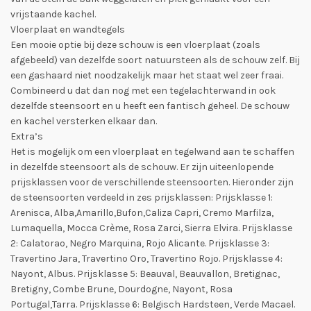
vrijstaande kachel.
Vloerplaat en wandtegels
Een mooie optie bij deze schouw is een vloerplaat (zoals
afgebeeld) van dezelfde soort natuursteen als de schouw zelf. Bij
een gashaard niet noodzakelijk maar het staat wel zeer fraai.
Combineerd u dat dan nog met een tegelachterwand in ook
dezelfde steensoort en u heeft een fantisch geheel. De schouw
en kachel versterken elkaar dan.
Extra’s
Het is mogelijk om een vloerplaat en tegelwand aan te schaffen
in dezelfde steensoort als de schouw. Er zijn uiteenlopende
prijsklassen voor de verschillende steensoorten. Hieronder zijn
de steensoorten verdeeld in zes prijsklassen: Prijsklasse 1:
Arenisca, Alba,Amarillo,Bufon,Caliza Capri, Cremo Marfilza,
Lumaquella, Mocca Crème, Rosa Zarci, Sierra Elvira. Prijsklasse
2: Calatorao, Negro Marquina, Rojo Alicante. Prijsklasse 3:
Travertino Jara, Travertino Oro, Travertino Rojo. Prijsklasse 4:
Nayont, Albus. Prijsklasse 5: Beauval, Beauvallon, Bretignac,
Bretigny, Combe Brune, Dourdogne, Nayont, Rosa
Portugal,Tarra. Prijsklasse 6: Belgisch Hardsteen, Verde Macael.