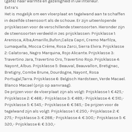
(gate) naar warmte en gezelligheid in uw interieur.
Extra’s
Het is mogelijk om een vloerplaat en tegelwand aan te schaffen
in dezelfde steensoort als de schouw. Er zijn uiteenlopende
prijsklassen voor de verschillende steensoorten. Hieronder zijn
de steensoorten verdeeld in zes prijsklassen: Prijsklasse 1:
Arenisca, Alba,Amarillo,Bufon,Caliza Capri, Cremo Marfilza,
Lumaquella, Mocca Crème, Rosa Zarci, Sierra Elvira. Prijsklasse
2: Calatorao, Negro Marquina, Rojo Alicante. Prijsklasse 3:
Travertino Jara, Travertino Oro, Travertino Rojo. Prijsklasse 4:
Nayont, Albus. Prijsklasse 5: Beauval, Beauvallon, Bretignac,
Bretigny, Combe Brune, Dourdogne, Nayont, Rosa
Portugal,Tarra. Prijsklasse 6: Belgisch Hardsteen, Verde Macael.
Blanco Macael (prijs op aanvraag).
De prijzen voor de vloerplaat zijn als volgt: Prijsklasse 1: € 425,-
Prijsklasse 2: € 468,- Prijsklasse 3: € 489,- Prijsklasse 4: € 510,-
Prijsklasse 5: € 545,- Prijsklasse 6: € 565,- De prijzen voor de
tegelwand zijn als volgt: Prijsklasse 1: € 250,- Prijsklasse 2: €
275,- Prijsklasse 3: € 288,- Prijsklasse 4: € 300,- Prijsklasse 5: €
320,- Prijsklasse 6: € 330,-