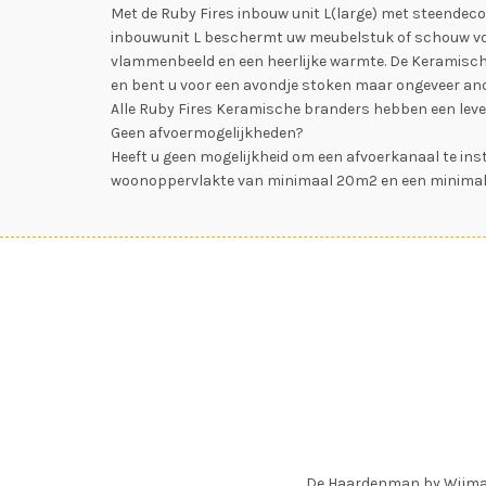
Met de Ruby Fires inbouw unit L(large) met steendecor
inbouwunit L beschermt uw meubelstuk of schouw voo
vlammenbeeld en een heerlijke warmte. De Keramische 
en bent u voor een avondje stoken maar ongeveer and
Alle Ruby Fires Keramische branders hebben een leve
Geen afvoermogelijkheden?
Heeft u geen mogelijkheid om een afvoerkanaal te insta
woonoppervlakte van minimaal 20m2 en een minimale 
De Haardenman by Wijm