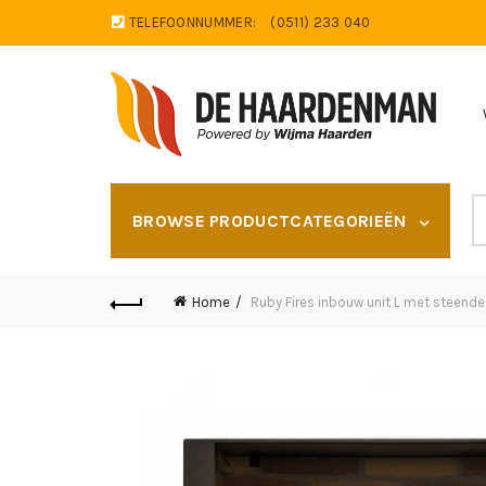
TELEFOONNUMMER:
(0511) 233 040
S
BROWSE PRODUCTCATEGORIEËN
fo
Home
Ruby Fires inbouw unit L met steende