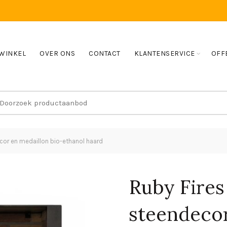
WINKEL
OVER ONS
CONTACT
KLANTENSERVICE
OFF
earch
r:
cor en medaillon bio-ethanol haard
Ruby Fires
steendecor