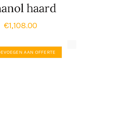
hanol haard
€
1,108.00
nbouw unit L met steendecor en medaillon bio-ethanol haard aantal
OEVOEGEN AAN OFFERTE