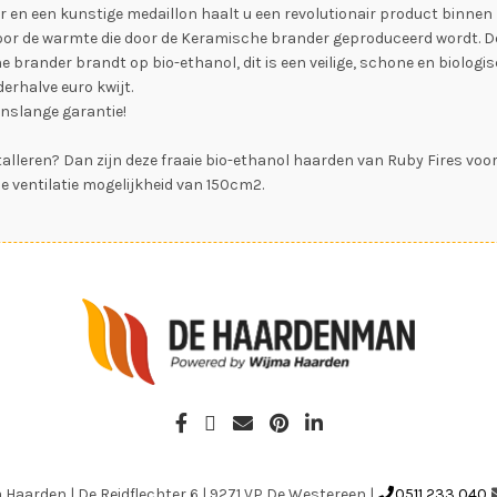
 en een kunstige medaillon haalt u een revolutionair product binnen me
r de warmte die door de Keramische brander geproduceerd wordt. De
brander brandt op bio-ethanol, dit is een veilige, schone en biologi
erhalve euro kwijt.
nslange garantie!
lleren? Dan zijn deze fraaie bio-ethanol haarden van Ruby Fires voor u
ventilatie mogelijkheid van 150cm2.
a Haarden
|
De Reidflechter 6
|
9271 VP De Westereen
|
0511 233 040