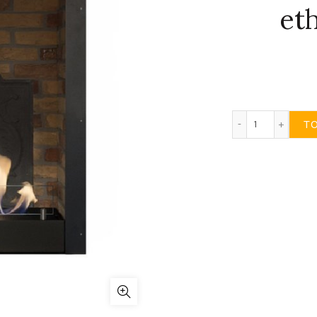
et
Ruby Fires i
T