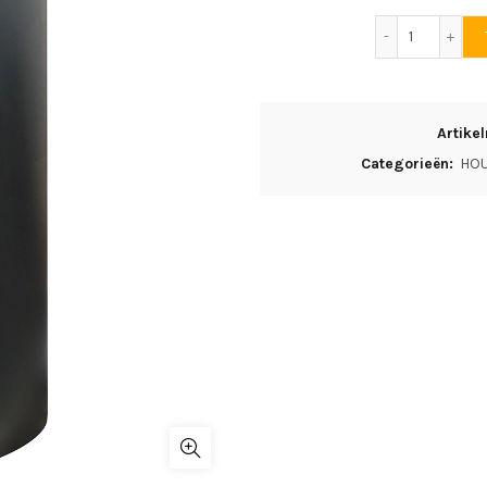
Jydepejse
Artik
Categorieën:
HOU