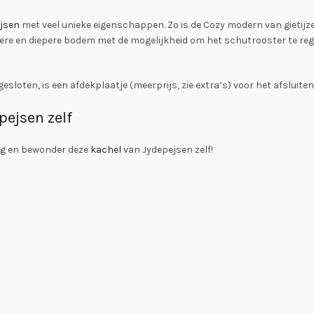
jsen
met veel unieke eigenschappen. Zo is de Cozy modern van gietijze
tere en diepere bodem met de mogelijkheid om het schutrooster te rege
esloten, is een afdekplaatje (meerprijs, zie extra’s) voor het afsluit
ejsen zelf
g en bewonder deze
kachel
van Jydepejsen zelf!