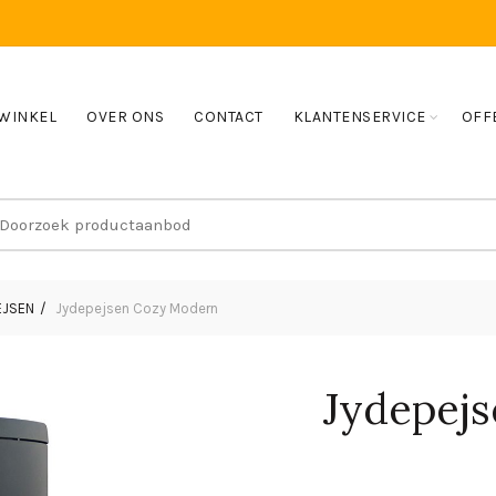
WINKEL
OVER ONS
CONTACT
KLANTENSERVICE
OFF
earch
r:
EJSEN
Jydepejsen Cozy Modern
Jydepej