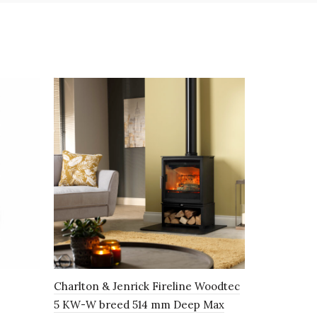
Charlton & Jenrick Fireline Woodtec
Jydepejsen
5 KW-W breed 514 mm Deep Max
special