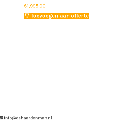
€
1,995.00
€
6,175.00
Toevoegen aan offerte
Toevoe
info@dehaardenman.nl