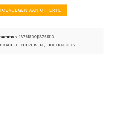
n Cozy Modern aantal
TOEVOEGEN AAN OFFERTE
elnummer:
13761500|13761510
TKACHEL JYDEPEJSEN
,
HOUTKACHELS