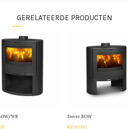
GERELATEERDE PRODUCTEN
 BOW/WB
Dovre BOW
.00
€
2,311.00