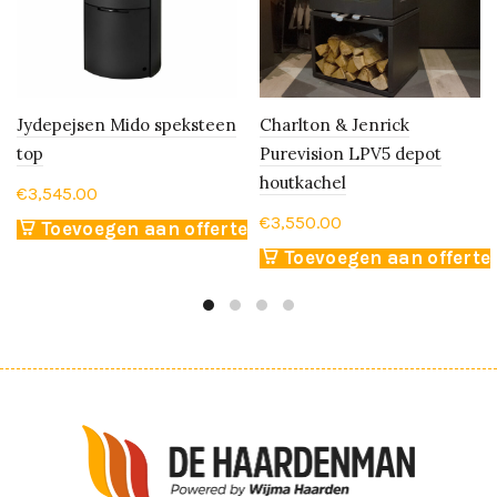
Jydepejsen Mido speksteen
Charlton & Jenrick
top
Purevision LPV5 depot
houtkachel
€
3,545.00
€
3,550.00
Toevoegen aan offerte
Toevoegen aan offerte