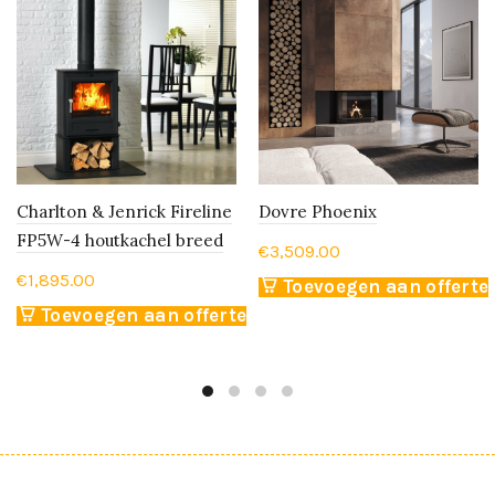
Charlton & Jenrick Fireline
Dovre Phoenix
FP5W-4 houtkachel breed
€
3,509.00
€
1,895.00
Toevoegen aan offerte
Toevoegen aan offerte