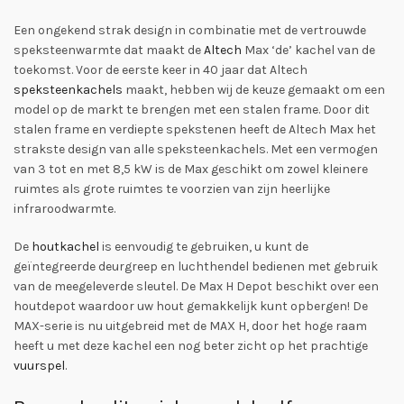
Een ongekend strak design in combinatie met de vertrouwde
speksteenwarmte dat maakt de
Altech
Max ‘de’ kachel van de
toekomst. Voor de eerste keer in 40 jaar dat Altech
speksteenkachels
maakt, hebben wij de keuze gemaakt om een
model op de markt te brengen met een stalen frame. Door dit
stalen frame en verdiepte spekstenen heeft de Altech Max het
strakste design van alle speksteenkachels. Met een vermogen
van 3 tot en met 8,5 kW is de Max geschikt om zowel kleinere
ruimtes als grote ruimtes te voorzien van zijn heerlijke
infraroodwarmte.
De
houtkachel
is eenvoudig te gebruiken, u kunt de
geïntegreerde deurgreep en luchthendel bedienen met gebruik
van de meegeleverde sleutel. De Max H Depot beschikt over een
houtdepot waardoor uw hout gemakkelijk kunt opbergen! De
MAX-serie is nu uitgebreid met de MAX H, door het hoge raam
heeft u met deze kachel een nog beter zicht op het prachtige
vuurspel
.