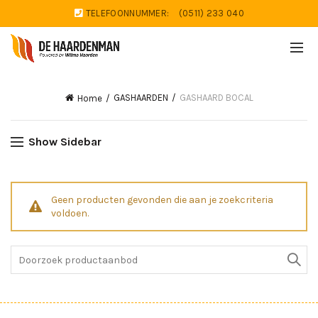
TELEFOONNUMMER:
(0511) 233 040
GASHAARDEN
GASHAARD BOCAL
Home
Show Sidebar
Geen producten gevonden die aan je zoekcriteria
voldoen.
Search
for: